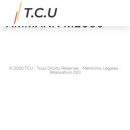
BETON Malaxeur
AMMANN M2000
MATÉRIAUX, SERVICES & APPLICATIONS
© 2020 TCU - Tous Droits Réservés - Mentions Légales -
Réalisation OCI