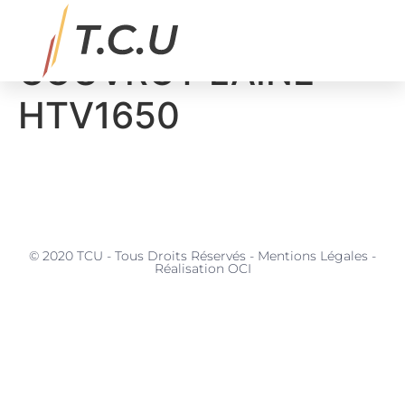
BETON Malaxeur
COUVROT LAINE
MATÉRIAUX, SERVICES & APPLICATIONS
HTV1650
© 2020 TCU - Tous Droits Réservés - Mentions Légales -
Réalisation OCI