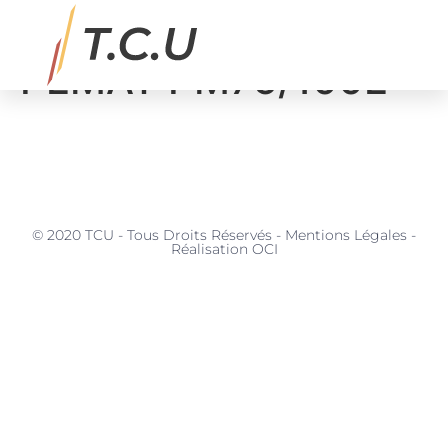
BETON Malaxeur
PEMAT PM75/100E
MATÉRIAUX, SERVICES & APPLICATIONS
© 2020 TCU - Tous Droits Réservés - Mentions Légales -
Réalisation OCI