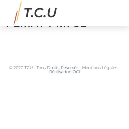
BETON Malaxeur
PEMAT PM75E
MATÉRIAUX, SERVICES & APPLICATIONS
© 2020 TCU - Tous Droits Réservés - Mentions Légales -
Réalisation OCI