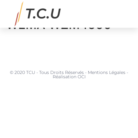
BETON Malaxeur
WEMA WZM4500
MATÉRIAUX, SERVICES & APPLICATIONS
© 2020 TCU - Tous Droits Réservés - Mentions Légales -
Réalisation OCI