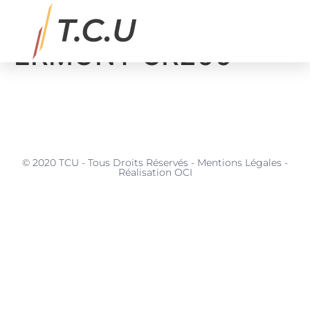
ENROBES Convoyeur
ERMONT CR200
MATÉRIAUX, SERVICES & APPLICATIONS
© 2020 TCU - Tous Droits Réservés - Mentions Légales -
Réalisation OCI