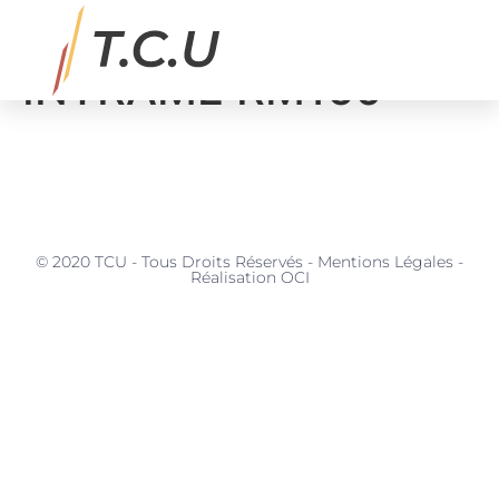
ENROBES Malaxeur
INTRAME RM160
MATÉRIAUX, SERVICES & APPLICATIONS
© 2020 TCU - Tous Droits Réservés - Mentions Légales -
Réalisation OCI